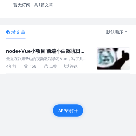
暂无订阅
共1篇文章
收录文章
默认顺序
node+Vue小项目 前端小白踩坑日
记-1
最近在跟着B站的视频教程学习Vue，写了几个
简单的数据接口。 我的前后端都是运行在
4年前
158
点赞
评论
localhost环境下的。由于浏览器的同源策略问
题，前端请求后端接口时，很自然地就出现了跨
域问题。。。
APP内打开