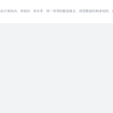
期存储在计算机内、有组织、有共享、统一管理的数据集合，按照数据结构来组织
P","R"分别代表着
论