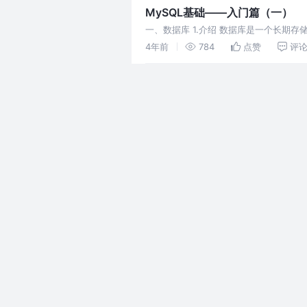
MySQL基础——入门篇（一）
一、数据库 1.介绍 数据库是一个长
仓库。 随着互联网快速发展“L","N","M","
4年前
784
点赞
评