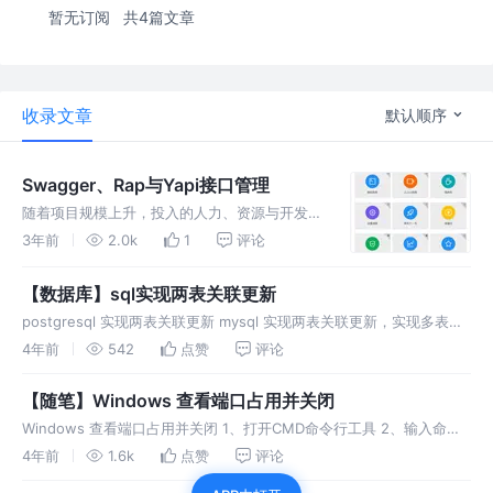
暂无订阅
共4篇文章
收录文章
默认顺序
Swagger、Rap与Yapi接口管理
随着项目规模上升，投入的人力、资源与开发方
式都有着很大的变化，大型的项目一般都会采用
3年前
2.0k
1
评论
前后端分离的开发模式，在这种方式中，通过
Swagger、Rap、Yapi管理接口，更好的协作工
【数据库】sql实现两表关联更新
作是提高效率。
postgresql 实现两表关联更新 mysql 实现两表关联更新，实现多表关
联查询并插入、更新操作
4年前
542
点赞
评论
【随笔】Windows 查看端口占用并关闭
Windows 查看端口占用并关闭 1、打开CMD命令行工具 2、输入命令
netstat查看进程 3、使用tasklist 查看对于PID的进程名称 出现的结果
4年前
1.6k
点赞
评论
与使用windows的任务管理器显示一样