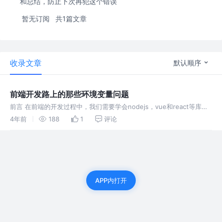
和总结，防止下次再犯这个错误
暂无订阅
共1篇文章
收录文章
默认顺序
前端开发路上的那些环境变量问题
前言 在前端的开发过程中，我们需要学会nodejs，vue和react等库和
插件的使用，但是在安装依赖的时候经常会报错“不是内部或外部的命
4年前
188
1
评论
令”，百度的结果都是要配置环境变量，初学的时候可是被折磨的不轻
APP内打开