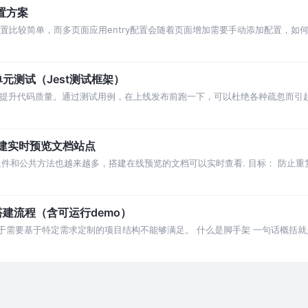
置方案
try配置比较简单，而多页面应用entry配置会随着页面增加需要手动添加配置，
的
元测试（Jest测试框架）
的是提升代码质量。通过测试用例，在上线发布前跑一下，可以杜绝各种疏忽而引
成单元测试是非常必
速搭建实时预览文档站点
件和公共方法也越来越多，搭建在线预览的文档可以实时查看. 目标： 防止重复
档方
建流程（含可运行demo）
但是对于需要基于特定需求定制的项目结构不能够满足。 什么是脚手架 一句话概
好处：