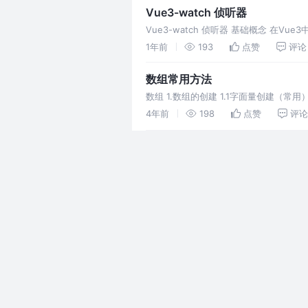
Vue3-watch 侦听器
Vue3-watch 侦听器 基础概念 在V
一些相关的从操作。比如，发送网
1年前
193
点赞
评论
数组常用方法
数组 1.数组的创建 1.1字面量创建（常用） 1
义：Array.of()方法用
4年前
198
点赞
评论