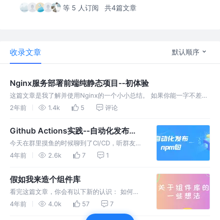
等 5 人订阅
共4篇文章
收录文章
默认顺序
Nginx服务部署前端纯静态项目--初体验
这篇文章是我了解并使用Nginx的一个小小总结。 如果你能一字不差地
看到这里的话，你大概率能在本地运行Nginx服务并部署自己的前端项
2年前
1.4k
5
评论
目了～ 祝你有所收获～
Github Actions实践--自动化发布
npm包
今天在群里摸鱼的时候聊到了CI/CD，听群友说
起了github Actions这个工具，感觉挺有意思，
4年前
2.6k
7
1
所以我就打算简单实践下，看看CI/CD在github
Actions中是怎么体现的
假如我来造个组件库
看完这篇文章，你会有以下新的认识： 如何单
独封装插件并发布 如何开发一套适合团队或是
4年前
4.0k
57
7
个人的组件库 为啥需要搭建组件库？ 在此我简