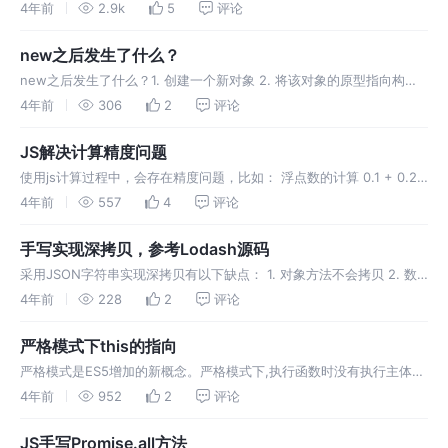
签时，不会下载href指定的图片，而是跳转到href指定的网页，那么图
4年前
2.9k
5
评论
片跨域怎么下载？
new之后发生了什么？
new之后发生了什么？1. 创建一个新对象 2. 将该对象的原型指向构造
函数的原型 3. 执行构造函数中的代码，this指向这个新对象（为这个新
4年前
306
2
评论
对象添加属性） 4. 返回该对象
JS解决计算精度问题
使用js计算过程中，会存在精度问题，比如： 浮点数的计算 0.1 + 0.2
!= 0.3 1.1 * 100 != 110 大数精度问题: 9999 9999 9999 9999 ==
4年前
557
4
评论
1000 0
手写实现深拷贝，参考Lodash源码
采用JSON字符串实现深拷贝有以下缺点： 1. 对象方法不会拷贝 2. 数
组中的undefined会变为null，对象上的undefined不会拷贝 3.
4年前
228
2
评论
symbol不会拷贝等
严格模式下this的指向
严格模式是ES5增加的新概念。严格模式下,执行函数时没有执行主体，
因此this指向undefined，非严格模式下的执行主体默认是window，
4年前
952
2
评论
因此this指向window。
JS手写Promise.all方法