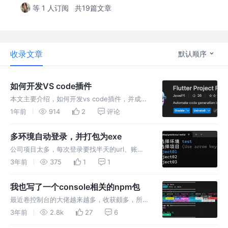
等 1 人订阅
共19篇文章
收录文章
默认顺序
如何开发VS code插件
本文主要介绍，如何开发vs code插件，并成功
上架到应用市场。以后有什么摸鱼方式，都可以
1年前
914
2
评论
自己造啦，不用担心摸鱼被抓啦
多环境自动登录，并打包为exe
公司项目太多，每次登录要找半天的url、账
号、密码，十分麻烦。考虑到需要自动打开浏览
3年前
375
1
1
器，自动输入账号密码，所以采用UI自动化测试
中常用的库：selenium
我也写了一个console相关的npm包
最近卷控制台的大佬越来越多，收获颇多，所以
站在巨人的肩膀上，我也卷一下console.log，
3年前
2.8k
27
6
希望各位提需求。