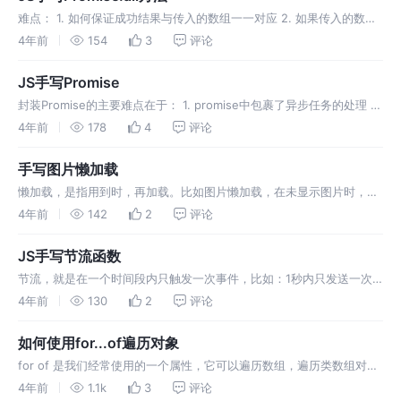
难点： 1. 如何保证成功结果与传入的数组一一对应 2. 如果传入的数组
中，有不是promise实例 3. 每个promis返回结果的时间都不一定，如
4年前
154
3
评论
何判断数组中的每一个实例都拿到了结果
JS手写Promise
封装Promise的主要难点在于： 1. promise中包裹了异步任务的处理 2.
then方法的回调返回值也是promise 3. 异常穿透
4年前
178
4
评论
手写图片懒加载
懒加载，是指用到时，再加载。比如图片懒加载，在未显示图片时，显
示尺寸更小的loading图片，当图片位于视口中时，再加载图片，依次
4年前
142
2
评论
来提高加载速度，节省流量（用户可能看不完图片）
JS手写节流函数
节流，就是在一个时间段内只触发一次事件，比如：1秒内只发送一次
请求，2秒就会发送两次。应用场景：onrize，onscroll等频繁触发的函
4年前
130
2
评论
数。
如何使用for...of遍历对象
for of 是我们经常使用的一个属性，它可以遍历数组，遍历类数组对
象，如：Set 和 Map 等。但是for of并不能遍历对象，for of只能遍历
4年前
1.1k
3
评论