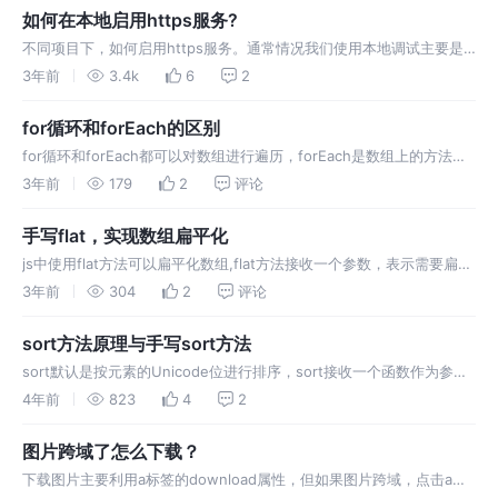
如何在本地启用https服务?
不同项目下，如何启用https服务。通常情况我们使用本地调试主要是
http协议，但特殊情况下，我们需要https进行调试，比如浏览器访问
3年前
3.4k
6
2
相机等情况
for循环和forEach的区别
for循环和forEach都可以对数组进行遍历，forEach是数组上的方法，
而for循环是一段执行语句，他们在使用时有什么区别呢?
3年前
179
2
评论
手写flat，实现数组扁平化
js中使用flat方法可以扁平化数组,flat方法接收一个参数，表示需要扁平
化的深度，默认为1，参数是Infinity时，表示完全扁平化
3年前
304
2
评论
sort方法原理与手写sort方法
sort默认是按元素的Unicode位进行排序，sort接收一个函数作为参
数，这个函数可以用来改变排序规则
4年前
823
4
2
图片跨域了怎么下载？
下载图片主要利用a标签的download属性，但如果图片跨域，点击a标