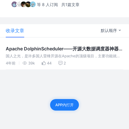
等 8 人订阅
共1篇文章
收录文章
默认顺序
Apache DolphinScheduler——开源大数据调度器神器
（国人之光）
国人之光，是许多国人雷锋开源在Apache的顶级项目，主要功能就是
负责任务的调度处理，拥有良好的抗压能力，是开源调度器的不二之
4年前
39k
44
2
选。
APP内打开