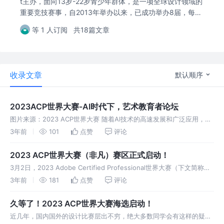
t主办，面向13岁-22岁青少年群体，是一项全球设计领域的
重要竞技赛事，自2013年举办以来，已成功举办8届，每年
ACP世界大赛吸引超过70个国家30余万名参赛者。
等 1 人订阅
共18篇文章
收录文章
默认顺序
2023ACP世界大赛-AI时代下，艺术教育者论坛
图片来源：2023 ACP世界大赛 随着Al技术的高速发展和广泛应用，AI
已经成为了全民话题，更是深入到了各个领域。而基于AI技术的设计和
3年前
101
点赞
评论
绘画应用也已经广为人知，AI生成的作品不论是质量还是效率都大大
2023 ACP世界大赛（非凡）赛区正式启动！
3月2日，2023 Adobe Certified Professional世界大赛（下文简称
ACP世界大赛）中国赛区⻘少年设计技能全球冠军赛启动仪式在上海非
3年前
181
点赞
评论
凡教育成功举办。Adobe Certifi
久等了！2023 ACP世界大赛海选启动！
近几年，国内国外的设计比赛层出不穷，绝大多数同学会有这样的疑