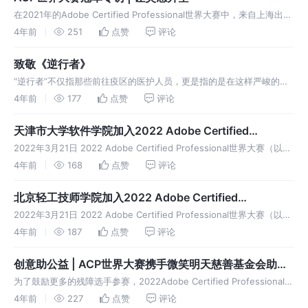
在2021年的Adobe Certified Professional世界大赛中，来自上海出版
印刷高等专科学校的陈建霏同学凭借作品《让灵感升空》斩获中国赛区
4年前
251
点赞
评论
冠军，其指导老师秦晓楠荣获“最佳指导老师”奖
致敬《逆行者》
“逆行者”不仅指那些前往疫区的医护人员，更是指的是在这样严峻的大
背景下，依然默默地在岗位上坚守，团结一致维护基础服务功能不紊乱
4年前
177
点赞
评论
的人。他们是警察，是医生，是快递服务者等等。任何一位有勇气“逆
行”的社会服
天津市大学软件学院加入2022 Adobe Certified
Professional世界大赛
2022年3月21日 2022 Adobe Certified Professional世界大赛（以下
简称：ACP世界大赛）中国赛区正式拉开帷幕 天津市大学软件学院是市
4年前
168
点赞
评论
委市政府批准设立的隶属于天津市教
北京轻工技师学院加入2022 Adobe Certified
Professional世界大赛
2022年3月21日 2022 Adobe Certified Professional世界大赛（以下
简称：ACP世界大赛）中国赛区正式拉开帷幕 北京轻工技师学院长期以
4年前
187
点赞
评论
来，学院坚持“立德树人、开放办学
创意助公益 | ACP世界大赛携手微笑明天慈善基金会助力
残障选手圆梦
为了鼓励更多的残障选手参赛，2022Adobe Certified Professional世
界大赛中国总决赛携手“微笑明天慈善基金会”为残障选手搭建了更平
4年前
227
点赞
评论