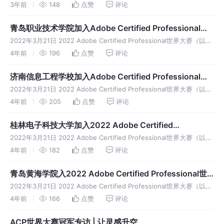
问：比赛究竟能给自己带来什么？“有效”比赛除了能帮助参赛者检验自
3年前
148
点赞
评论
我，生态社会实践外，在参赛过程中收获成长才是其真正价值和意义。
2月20日起
青岛职业技术学院加入Adobe Certified Professional世
界大赛
2022年3月21日 2022 Adobe Certified Professional世界大赛（以下
简称：ACP世界大赛）中国赛区正式拉开帷幕 青岛职业技术学院是一所
4年前
196
点赞
评论
省市共管、以市管为主的全日制普通
济南信息工程学校加入Adobe Certified Professional世
界大赛
2022年3月21日 2022 Adobe Certified Professional世界大赛（以下
简称：ACP世界大赛）中国赛区正式拉开帷幕 济南信息工程学校成立于
4年前
205
点赞
评论
1985年，是首批国家级重点中等
桂林电子科技大学加入2022 Adobe Certified
Professional世界大赛
2022年3月21日 2022 Adobe Certified Professional世界大赛（以下
简称：ACP世界大赛）中国赛区正式拉开帷幕 桂林电子科技大学坐落于
4年前
182
点赞
评论
世界著名的风景游览城市和中国历史
青岛黄海学院入2022 Adobe Certified Professional世
界大赛
2022年3月21日 2022 Adobe Certified Professional世界大赛（以下
简称：ACP世界大赛）中国赛区正式拉开帷幕 青岛黄海学院创建于
4年前
166
点赞
评论
1996年，是教育部批准的普通本科高
ACP世界大赛冠军专访 | 让灵感升空