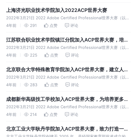
等、更完善的竞技平台，并通过提供专属福利帮助
上海济光职业技术学院加入2022ACP世界大赛
2022年3月21日 2022 Adobe Certified Professional世界大赛（以下
简称：ACP世界大赛）中国赛区正式拉开帷幕 上海济光职业技术学院是
4年前
291
点赞
评论
1993年由同济大学退休教师协会
江苏联合职业技术学院镇江分院加入ACP世界大赛，培养
高技能人才
2022年3月21日 2022 Adobe Certified Professional世界大赛（以下
简称：ACP世界大赛）中国赛区正式拉开帷幕 镇江高等职业技术学校
4年前
225
点赞
评论
（江苏联合职业技术学院镇江分院）是
北京联合大学特殊教育学院加入ACP世界大赛，建立人才
培养基地
2022年3月21日 2022 Adobe Certified Professional世界大赛（以下
简称：ACP世界大赛）中国赛区正式拉开帷幕 北京联合大学是1985年
4年前
283
点赞
评论
经教育部批准成立的北京市属综合
成都新华高级技工学校加入ACP世界大赛，为培养更多优
秀精英努力
2022年3月21日 2022 Adobe Certified Professional世界大赛（以下
简称：ACP世界大赛）中国赛区正式拉开帷幕 成都新华高级技工学校是
4年前
214
点赞
评论
经四川省人力资源和社会保障厅于批
北京工业大学耿丹学院加入ACP世界大赛，致力打造一所
百年大学
北京工业大学耿丹学院创建于 2005 年，是经国家教育部批准成立的一