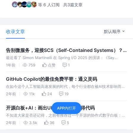
等 6 人订阅
共3篇文章
收录文章
默认顺序
告别微服务，迎接SCS（Self-Contained Systems）？
新概念还是炒冷饭？
最近看了 Simon Martinelli 在 Spring I/O 2025 的演讲：《Say
Goodbye to Microservices, Say Hello to Self-Contain
1年前
759
点赞
1
GitHub Copilot的最佳免费平替：通义灵码
在如今这个人工智能高速发展的时代，每个行业都在被AI技术影响而改
变。层出不穷的AI辅助工具，让我们看到了机器正在取代一部分基础的
2年前
11k
24
19
日常工作。对于我们开发者而言，当前最炙手可热的就是GitHub Co
开源白板+AI：画出UI需求，自动获得代码
APP内打开
不知道大家是否还记得，之前有推荐过一个开源的协作式数字白板：
tldraw 昨天，发现了一个更有意思的东西：DrawAUI。它一个基于
2年前
3.5k
36
5
tldraw的扩展开源项目，既然是扩展，那肯定实现了更强的能力。