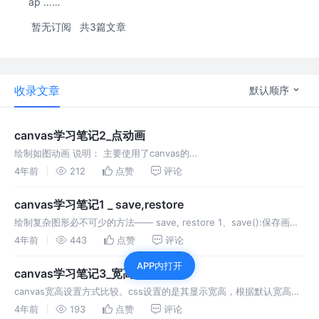
ap ……
暂无订阅
共3篇文章
收录文章
默认顺序
canvas学习笔记2_点动画
绘制如图动画 说明： 主要使用了canvas的
globalCompositeOperation属性，从而实现图像的合成。
4年前
212
点赞
评论
canvas学习笔记1 _ save,restore
绘制复杂图形必不可少的方法—— save, restore 1、save():保存画布
(canvas)的所有状态，会被存储到状态栈中。 一个绘画状态包括： 当
4年前
443
点赞
评论
前应用的变形（即移动，旋转和缩放） 以及下
APP内打开
canvas学习笔记3_宽高设置
canvas宽高设置方式比较。css设置的是其显示宽高，根据默认宽高比
300*150 进行缩放显示，最准确的是设置其标签的属性width，
4年前
193
点赞
评论