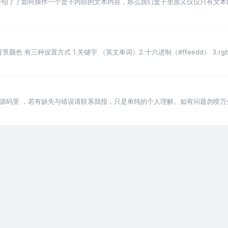
已经介绍了了如何操作一个盒子内部的文本内容，那么我们盒子里面又仅仅只有文
了三四层盒子，800多块钱的一盒月饼，
olor 背景颜色 有三种设置方式 1.关键字 （英文单词）2.十六进制（#ffeedd） 3.rgb/rg
图和源码里 ，若有缺失与错误请联系我指，只是单纯的个人理解。如有问题勿喷万
论