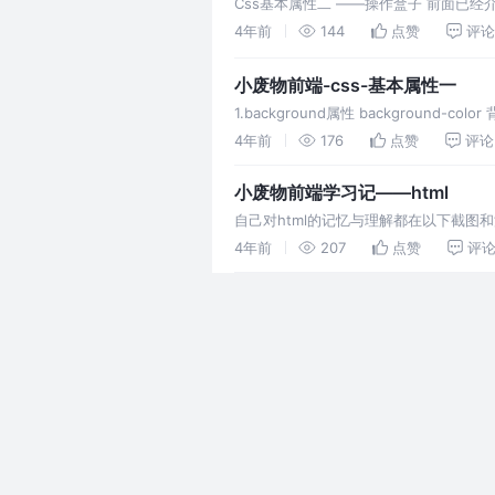
Css基本属性二 ——操作盒子 前面
定的，看现在的礼盒装的月饼，那不是套
4年前
144
点赞
评论
小废物前端-css-基本属性一
1.background属性 background-c
4年前
176
点赞
评论
小废物前端学习记——html
自己对html的记忆与理解都在以下截
4年前
207
点赞
评