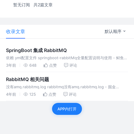
暂无订阅
共2篇文章
收录文章
默认顺序
SpringBoot 集成 RabbitMQ
依赖 yml配置文件 springboot-rabbitMq全量配置说明与使用 - 鲟鱼的
文章 - 知乎 https://zhuanlan.zhihu.com/p/145336656 Java 配置文
3年前
648
点赞
评论
RabbitMQ 相关问题
没有amq.rabbitmq.log rabbitmq没有amq.rabbitmq.log - 掘金
(juejin.cn)
4年前
125
点赞
评论
APP内打开