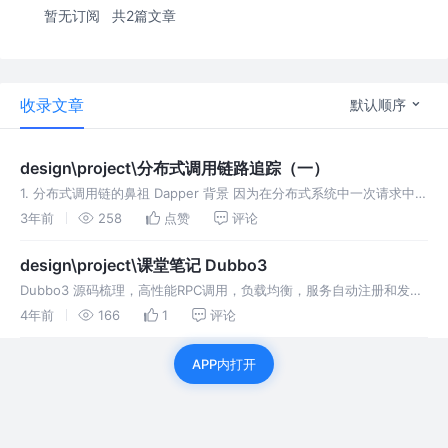
暂无订阅
共2篇文章
收录文章
默认顺序
design\project\分布式调用链路追踪（一）
1. 分布式调用链的鼻祖 Dapper 背景 因为在分布式系统中一次请求中会
包含很多的RPC，迫切需要一些可以帮助理解系统行为和分析性能问题
3年前
258
点赞
评论
的工具，需要断定具体哪个服务拖了后腿。 Dapper 的核心
design\project\课堂笔记 Dubbo3
Dubbo3 源码梳理，高性能RPC调用，负载均衡，服务自动注册和发
现，高度可扩展能力，可视化的服务治理与运维
4年前
166
1
评论
APP内打开