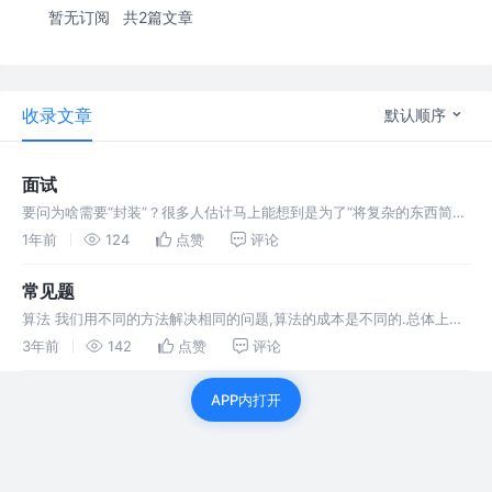
暂无订阅
共2篇文章
收录文章
默认顺序
面试
要问为啥需要“封装”？很多人估计马上能想到是为了“将复杂的东西简单
化”，但对于初学者而言，一般则很难想到有时封装是为了“把简单的东
1年前
124
点赞
评论
西复杂化”
常见题
算法 我们用不同的方法解决相同的问题,算法的成本是不同的.总体上来
讲,一个优秀的算法去追求两个目标 算法是一种解决问题的方法。我们
3年前
142
点赞
评论
需要将:时间占用和空间占用量化。有关算法的时间耗费分析，我们称为
算法的
APP内打开