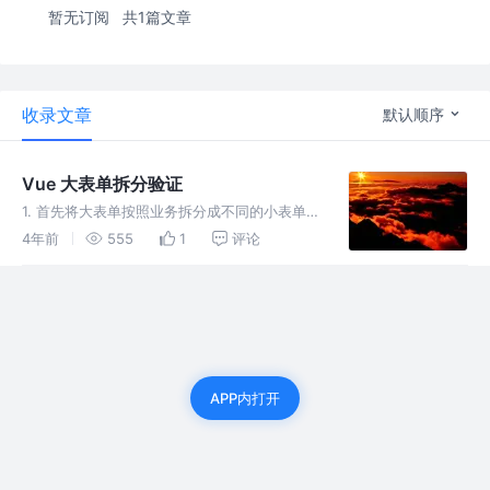
暂无订阅
共1篇文章
收录文章
默认顺序
Vue 大表单拆分验证
1. 首先将大表单按照业务拆分成不同的小表单，
每个小表单对外提供一个提交方法，返回
4年前
555
1
评论
Promise对象，这个项目用的是 Element Form
2. 父组件中，promise.all 方法，调用每个组
APP内打开