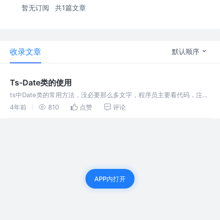
暂无订阅
共1篇文章
收录文章
默认顺序
Ts-Date类的使用
ts中Date类的常用方法，没必要那么多文字，程序员主要看代码，注意
月份是0-11代表的是1-12月。
4年前
810
点赞
评论
APP内打开