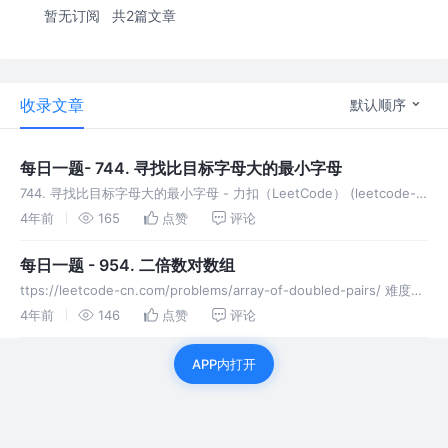
暂无订阅
共2篇文章
收录文章
默认顺序
每日一题- 744. 寻找比目标字母大的最小字母
744. 寻找比目标字母大的最小字母 - 力扣（LeetCode） (leetcode-
cn.com) 给你一个排序后的字符列表 letters ，列表中只包含小写英文
4年前
165
点赞
评论
字母。另给出一个目标字母 tar
每日一题 - 954. 二倍数对数组
ttps://leetcode-cn.com/problems/array-of-doubled-pairs/ 难度：
中等 给定一个长度为偶数的整数数组 arr，只有对 arr 进行重组后可以
4年前
146
点赞
评论
满足 “
APP内打开