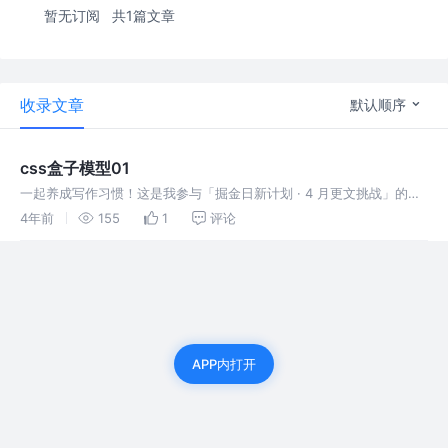
暂无订阅
共1篇文章
收录文章
默认顺序
css盒子模型01
一起养成写作习惯！这是我参与「掘金日新计划 · 4 月更文挑战」的第
2天。 css盒子模型本质上是一个盒子，封装周围的html元素，它包括
4年前
155
1
评论
边框，外边距，内边距和实际内容 一.【width 和 heig
APP内打开