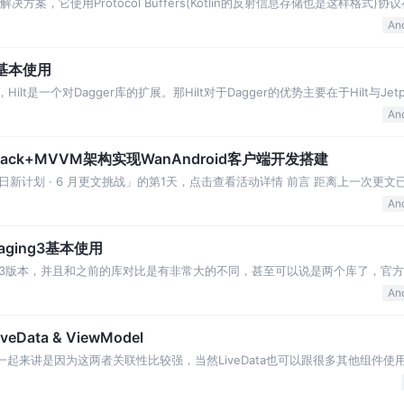
据存储解决方案，它使用Protocol Buffers(Kotlin的反射信息存储也是这样格式
An
lt基本使用
ilt是一个对Dagger库的扩展。那Hilt对于Dagger的优势主要在于Hilt与Jetpa
An
+Jetpack+MVVM架构实现WanAndroid客户端开发搭建
新计划 · 6 月更文挑战」的第1天，点击查看活动详情 前言 距离上一次更文
一个新的包给主项目导流，经过时不时
An
 Paging3基本使用
ing3版本，并且和之前的库对比是有非常大的不同，甚至可以说是两个库了，官方文档
ng库，所以我们这次只关
An
veData & ViewModel
ata放在一起来讲是因为这两者关联性比较强，当然LiveData也可以跟很多其他组件
iveD