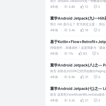
简介 Jetpack DataStore是一种数
化对象。DataStore 使用Ko
4年前
4.8k
12
2
重学Android Jetpack(九)—Hi
简介 Hilt 是什么？ 官方的定义是： 所以，H
Framework的类是集成在
4年前
3.4k
16
2
基于Kotlin+Flow+Retrofit
持续创作，加速成长！这是我参与「掘金日
了，因为这段时间有点忙，公司需要开发
4年前
11k
83
5
重学Android Jetpack(八)之—
前言 谷歌在2020年已经开始推出Pag
的定义也很明确，就是旧的废弃版Pagi
4年前
6.9k
31
4
重学Android Jetpack(七)之— Li
前言 这里把ViewModel和LiveD
前面介绍的Room组件。而ViewModel和L
4年前
4.2k
21
3