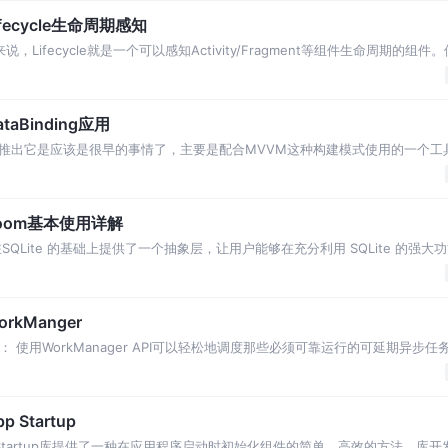
Lifecycle生命周期感知
fecycle就是一个可以感知Activity/Fragment等组件生命周期的组件。使用
ataBinding应用
的，谷歌推出它是应该是很早的事情了，主要是配合MVVM这种构建模式使用的一个工具
不要用DataBind
—Room基本使用详解
SQLite 的基础上提供了一个抽象层，让用户能够在充分利用 SQLite 的强
m还是跟我们过去使用的
orkManger
的： 使用WorkManager API可以轻松地调度那些必须可靠运行的可延期异步
ager，以便在
p Startup
 App Startup库提供了一种在应用程序启动时初始化组件的简单、高效的方法。