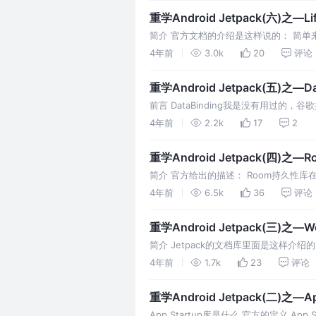
重学Android Jetpack(六)之—
简介 官方文档的介绍是这样说的： 简单来说，Li
以避免在Activity/Fragment
4年前
3.0k
20
评论
重学Android Jetpack(五)之—D
前言 DataBinding我是没有用过
次使用MVVM架构模式开发应用时也在犹豫要
4年前
2.2k
17
2
重学Android Jetpack(四)之
简介 官方给出的描述： Room持久性库在
更强健的数据库访问机制。 所以，Roo
4年前
6.5k
36
评论
重学Android Jetpack(三)之—W
简介 Jetpack的文档库里面是这样介绍
API，您可以创建任务并提交给WorkMan
4年前
1.7k
23
评论
重学Android Jetpack(二)之—Ap
App Startup库是什么 官方的定义