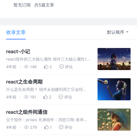
暂无订阅
共5篇文章
收录文章
默认顺序
react-小记
react组件的三大核心属性 组件三大核心属性1:
state state是组件对象最重要的属性, 值是对象
4年前
146
2
评论
(可以包含多个key-value的组合) 组件被称
为"状态机", 通过更新组件的state来
react之生命周期
什么是生命周期？ 组件从创建到死亡它会经历
一些特定的阶段。 React组件中包含一系列勾子
4年前
191
2
评论
函数(生命周期回调函数), 会在特定的时刻调
用。 我们在定义组件时，会在特定的生命周期
react之组件间通信
回调函数中，做特定的工作
父子组件：props 兄弟组件：消息订阅-发布、
集中式状态管理 祖孙组件(跨级组件)：消息订
4年前
279
1
评论
阅-发布、集中式状态管理、conText(开发用的