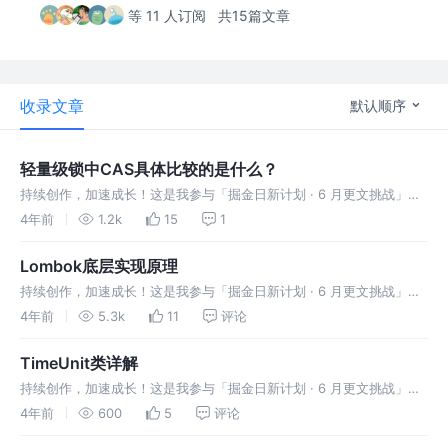
等 11 人订阅
共15篇文章
收录文章
默认顺序
轻量级锁中CAS具体比较的是什么？
持续创作，加速成长！这是我参与「掘金日新计划 · 6 月更文挑战」的
第33天，点击查看活动详情 1.偏向锁： 每当遇到一个全局安全点时(这
4年前
1.2k
15
1
里的意思是说批量重偏向没有完全替代了全局安全点，全局安全点是一
Lombok底层实现原理
持续创作，加速成长！这是我参与「掘金日新计划 · 6 月更文挑战」的
第15天，点击查看活动详情 1.前言 Java源码中使用Lombok的@Data注
4年前
5.3k
11
评论
解： 编译后的class文件，自动添加了一些方法
TimeUnit类详解
持续创作，加速成长！这是我参与「掘金日新计划 · 6 月更文挑战」的
第14天，点击查看活动详情 其类作者Doug Lea在其javadoc中写道：
4年前
600
5
评论
A TimeUnit represents time