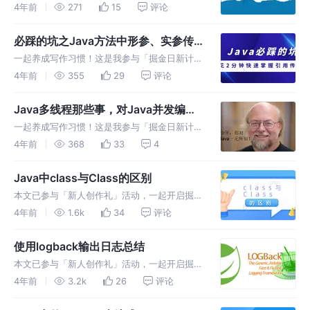
· 4 月更文挑战」的第4天，点击查看活动详
4年前
271
15
评论
情。 一.String类 1.初识String String:字符串，
使用一对""引起来表示。 1.String
必踩的坑之Java方法中形参、实参传
递
一起养成写作习惯！这是我参与「掘金日新计划
· 4 月更文挑战」的第2天，点击查看活动详
4年前
355
29
评论
情。 首先亮明Java中方法参数传递的规则，这
两点很重要： 如果实参是基本类型（包括包装
Java多线程那些事，对Java并发编程
类型）或者String，
2w余字的总结，超详细（从入门到完
一起养成写作习惯！这是我参与「掘金日新计划
全掌握）
· 4 月更文挑战」的第1天，点击查看活动详情。
4年前
368
33
4
1.前言 现代操作系统（Windows，macOS，
Linux）都可以执行多任务。多任务就是同时运
Java中class与Class的区别
行多个任
本文已参与「新人创作礼」活动，一起开启掘金
创作之路。 一.class与Class区别 class是Java
4年前
1.6k
34
评论
中的关键字，如public class Xxx 或者 class
Xxx ，在声明Java类时
使用logback输出日志总结
本文已参与「新人创作礼」活动，一起开启掘金
创作之路。 1.日志级别 logback有5种级别，分
4年前
3.2k
26
评论
别是TRACE 、 DEBUG 、INFO 、WARN 、
ERROR，定义于ch.qos.logback