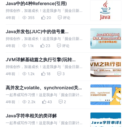
Java中的4种Reference(引用)
持续创作，加速成长！这是我参与「掘金日新计
划 · 6 月更文挑战」的第7天，点击查看活动详
4年前
355
20
评论
情 在 jdk 1.2 及其以后，引入了强引用、软引
用、弱引用、虚引用这四个概念。 这里先介绍
Java并发包(JUC)中的信号量
一下Java种的
Semaphore详解，深入浅出
持续创作，加速成长！这是我参与「掘金日新计
Semaphore
划 · 6 月更文挑战」的第5天，点击查看活动详
4年前
1.1k
23
评论
情 1.🍅Semaphore简介 1.1🍑Semaphore是什
么 Semaphore也叫信号量，在JDK1.
JVM详解基础篇之执行引擎(玩转
Java，游刃有余)
持续创作，加速成长！这是我参与「掘金日新计
划 · 6 月更文挑战」的第3天，点击查看活动详
4年前
1.2k
18
3
情 前言 执行引擎是Java虚拟机的核心组成部分
之一。 JVM的主要任务是负责装载字节码到其
高并发之volatile、synchronized关键
内部，但字节码并不
和内存屏障(Memory Barrier)
一起养成写作习惯！这是我参与「掘金日新计划
· 4 月更文挑战」的第6天，点击查看活动详
4年前
2.2k
43
2
情。 ⛳️1.了解时钟脉冲 在了解内存屏障之前，
首先我们得知道电脑中时钟脉冲的作用，如下：
Java字符串相关的类详解
电脑通过使用时钟来同
一起养成写作习惯！这是我参与「掘金日新计划