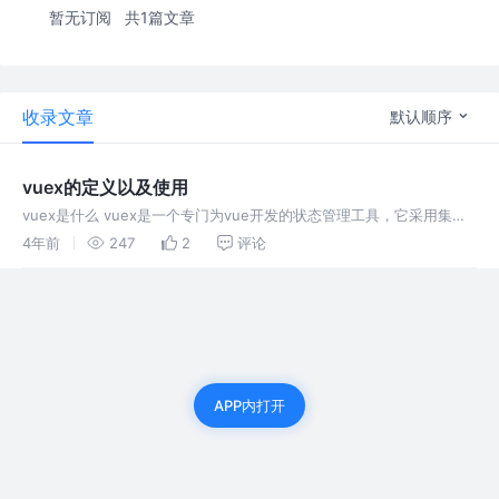
暂无订阅
共1篇文章
收录文章
默认顺序
vuex的定义以及使用
vuex是什么 vuex是一个专门为vue开发的状态管理工具，它采用集中
式存储管理应用的所有组件的状态，其核心是state。 vuex中有什么
4年前
247
2
评论
state：存放状态数据的地方，其中数据是响应式的，数据
APP内打开