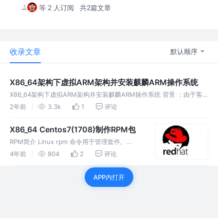
等 2 人订阅
共2篇文章
收录文章
默认顺序
X86_64架构下虚拟ARM架构并安装麒麟ARM操作系统
X86_64架构下虚拟ARM架构并安装麒麟ARM操作系统 背景 ：由于客
户单位需要在ARM架构下的操作系统中安装研发的系统，为此昼夜不停
2年前
3.3k
1
评论
的查阅资料以及频繁试错 下，在本地成功安装客户需要的环境，所以将
X86_64 Centos7(1708)制作RPM包
RPM简介 Linux rpm 命令用于管理套件。
rpm（英文全拼：redhat package manager）
4年前
804
2
评论
原本是 Red Hat Linux 发行版专门用来管理
Linux 各项套件的程序
APP内打开