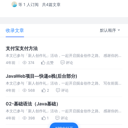
等 1 人订阅
共4篇文章
收录文章
默认顺序
支付宝支付方法
本文已参与「新人创作礼」活动，一起开启掘金创作之路。 感谢你的路
过，希望学生的笔记能给你一点微不足道的参考 Java基础思维导图，
4年前
374
点赞
评论
完整Java体系的链接 @TOC 一.沙箱(沙盒) Sandb
JavaWeb项目—快递e栈(后台部分)
本文已参与「新人创作礼」活动，一起开启掘金创作之路。 写在前面
这个部分对于我而言是一个重要的学习分水岭，学习了JavaWeb知识
4年前
568
2
评论
的之后，自己动手写一个demo的话可以更好的有助于之后阶段的学习
02-基础语法（Java基础）
本文已参与「新人创作礼」活动，一起开启掘金创作之路。 感谢你的路
过，希望学生的笔记能给你一点微不足道的参考（2/100） Java基础思
4年前
398
1
评论
维导图，完整Java体系的链接 @TOC 一，二进制与ASCI码