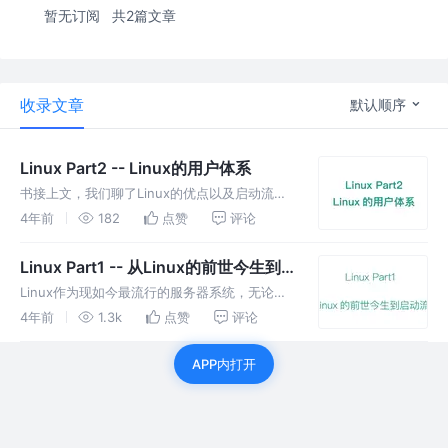
暂无订阅
共2篇文章
收录文章
默认顺序
Linux Part2 -- Linux的用户体系
书接上文，我们聊了Linux的优点以及启动流
程，Linux启动完之后我们要做的第一件事就是
4年前
182
点赞
评论
登陆。登陆需要用户名和密码，我们这篇文章就
聊聊Linux的用户体系。
Linux Part1 -- 从Linux的前世今生到
启动流程
Linux作为现如今最流行的服务器系统，无论是
开发亦或运维都应该要好好掌握，不止于使用，
4年前
1.3k
点赞
评论
更要学习其设计思想。在程序员这个行业中，设
计思想才是核心竞争力！
APP内打开