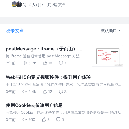
等 2 人订阅
共9篇文章
收录文章
默认顺序
postMessage：iframe（子页面） 与
父页面 通信
跨 iframe 通信通常使用 postMessage 方法，
这是一种安全且标准化的方式在不同源
2年前
5.2k
18
7
（origin）的文档之间传递消息。
Web与H5自定义视频控件：提升用户体验
由于默认的控件无法满足我们的使用需求，我们希望对自定义视频控件
进行美化和简化按钮操作。 为了提升Web与H5的用户体验，于是这篇
3年前
2.4k
12
3
文章就诞生了。
使用Cookie去传递用户信息
写给使用Cookie，也会迷茫的你，用户信息放到服务器就是一种负担，
大多数都写到Cookie中，Cookie被存放到用户本地，它会被浏览器自
3年前
960
8
5
动携带去服务器请求数据。