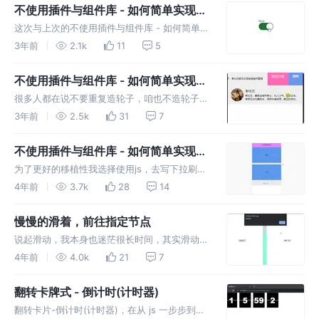
不使用插件与组件库 - 如何简单实现
switch开关组件
这次与上次的不使用插件与组件库 - 如何简单实
现滑动单元格肯定也是一个系列，switch实现
3年前
2.1k
11
5
起来相对简单，主要利用了<input
type="checkbox">与label一同操作
不使用插件与组件库 - 如何简单实现滑
动单元格
很多人都在说不要重复造轮子，咱也不造轮子，
最起码要有可以造轮子的简单思想，也为了能更
3年前
2.5k
31
7
好的去实现一些更好的东西。
不使用插件与组件库 - 如何简单实现下
拉刷新与上滑加载
为了更好的移植性我选择使用js，去写下拉刷
新，上滑加载这两个组件。本人也曾迷茫无从下
4年前
3.7k
28
14
手，这篇文章算是给迷茫的你提供一种思路，让
你不再因为天降需求😣而犹豫徘徊。
慢慢的滑着，前往指定节点
说起滑动，我本身也迷茫很长时间，其实滑动本
身不难，难在不知道元素DOM上挂载的对象的
4年前
4.0k
21
7
属性是什么意思，先别急我带你慢慢解开滑动的
秘密
翻转卡牌式 - 倒计时(计时器)
翻转卡片-倒计时(计时器)，在从 js 一步步到