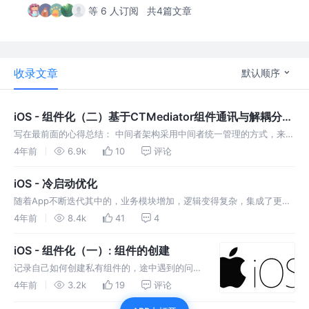
等 6 人订阅
共4篇文章
收录文章
默认顺序
iOS - 组件化（二）基于CTMediator组件通讯与解耦分析
、源码解读
写在最前面的心得总结： 中间者架构采用中间者统一管理的方式，来控
制app的整个生命周期中组件间的调用关系。 拆分的组件都会依赖于中
4年前
6.9k
10
评论
间者，但是组间之间就不存在相互依赖的关系了。 由于其他组件都会依
赖于这
iOS - 冷启动优化
随着App不断迭代其中的，业务模块增加，逻辑变得复杂，集成了更多
的第三方库，App 启动也会越来越慢，因此我们希望能在业务扩张的同
4年前
8.4k
41
4
时，保持较优的启动速度，给用户带来良好的使用体验。 一、名词概念
理论
iOS - 组件化（一）: 组件的创建
记录自己如何创建私有组件的，途中遇到的问题
一并贴出。做个笔记，方便之后忘记哪那一步了
4年前
3.2k
19
评论
回头来看一下 一.组件的创建 1.拉取模版 我们将