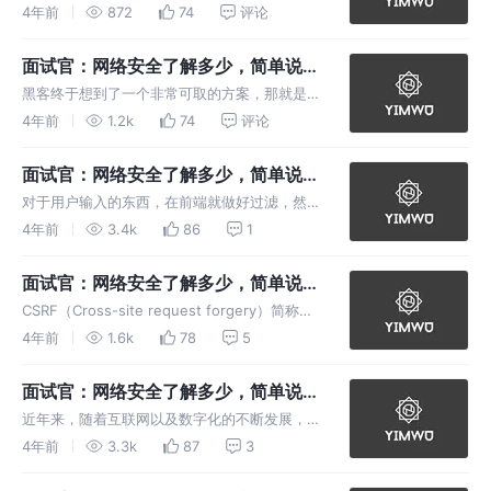
安全问题，我们都知道，为了使使用同一套系统
4年前
872
74
评论
的人能够进行不同的操作，我们常常会进行角色
的设置，也就是说，我们前后端约定了一个接口
面试官：网络安全了解多少，简单说
规则，通过接口获取的角色进行对应
说？（四）
黑客终于想到了一个非常可取的方案，那就是让
阿猫网不定时宕机，影响消费者的好感度，进而
4年前
1.2k
74
评论
打压其市场份额。于是黑客开始实施该方案，首
先通过在网络上搭建钓鱼网站，诱骗安全意识较
面试官：网络安全了解多少，简单说
低的网民下载提前写好的具有高传播
说？（三）
对于用户输入的东西，在前端就做好过滤，然后
再提交到后端，这才是一个合格的前端需要养成
4年前
3.4k
86
1
的良好习惯，永远不要将安全责任都推到后端身
上，因为我们需要相信，前端+后端，永远是更
面试官：网络安全了解多少，简单说
加安全和稳固的安全开发范式！
说？（二）
CSRF（Cross-site request forgery）简称：
跨站请求伪造，攻击者通过伪造用户的浏览器的
4年前
1.6k
78
5
请求，向访问一个用户自己曾经认证访问过的网
站发送出去，使目标网站接收并误以为是用户的
面试官：网络安全了解多少，简单说
真实
说？（一）
近年来，随着互联网以及数字化的不断发展，互
联网已经成为了我们生活中无处不在的 基建 ，
4年前
3.3k
87
3
而随着网络相关技术的发展，网络安全也逐渐受
到广泛关注，由于数字化程度的不断加深，接入