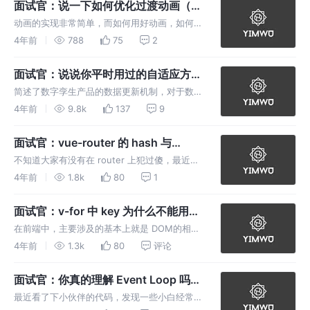
面试官：说一下如何优化过渡动画（数
网络的设备丰繁多样，面对各式各
字孪生可视化过渡动画）
动画的实现非常简单，而如何用好动画，如何将
动画融入产品设计开发中，才是我们值得学习的
4年前
788
75
2
东西。作为开发者，当我们熟悉了开发流程、开
发技术，实现业务需求已经没啥问题后，那么我
面试官：说说你平时用过的自适应方案
们应该 push 自己，拔高一层
（数字孪生可视化自适应方案）
简述了数字孪生产品的数据更新机制，对于数字
孪生产品来说，数据非常重要，孪生世界的数据
4年前
9.8k
137
9
呈现可以反映现实世界的真实情况，而在数据展
示中，除了数据更新机制之外，还有一个非常非
面试官：vue-router 的 hash 与
常重要的东西，那就是可视化表格的
history 哪个模式会刷新页面?
不知道大家有没有在 router 上犯过傻，最近被
小伙伴难倒了一下，做个记录，是什么呢，她按
4年前
1.8k
80
1
往常一样通过 localhost:8080 打开了自己本机
的项目，但是这次 “手贱”，自己不仅输入了ip地
面试官：v-for 中 key 为什么不能用
址
index，从原理层面聊聊？
在前端中，主要涉及的基本上就是 DOM的相关
操作 和 JS，我们都知道 DOM 操作是比较耗时
4年前
1.3k
80
评论
的，那么在我们写前端相关代码的时候，如何减
少不必要的 DOM 操作便成了前端优化的重要内
面试官：你真的理解 Event Loop 吗?(
容。
JS 事件循环 )
最近看了下小伙伴的代码，发现一些小白经常会