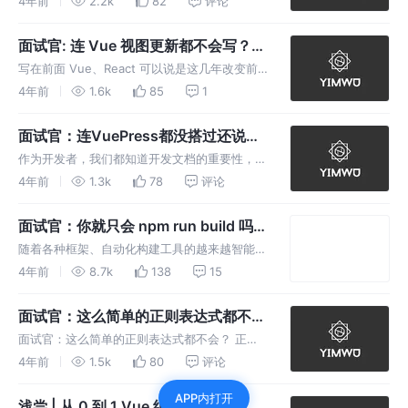
4年前
2.2k
82
评论
很兴奋的，吭哧吭哧开发了一段时间，现在准备
开始应用到实际项目中了，于是开始进行
面试官: 连 Vue 视图更新都不会写？
1.0.0.2022.3.23_be
（Vue视图更新原理【一】）
写在前面 Vue、React 可以说是这几年改变前
端格局的大杀器，这部分更加高级的框架的出
4年前
1.6k
85
1
现，狠狠地推进了前端工程化的进度，也使前端
能够更加快速，更加规范地完成业务的开发。秉
面试官：连VuePress都没搭过还说开
承着底层架构者一贯遵循的执
发过组件库？（VuePress 搭建）
作为开发者，我们都知道开发文档的重要性，组
件的开发文档是否完善、是否清晰，基本上决定
4年前
1.3k
78
评论
了广大开发者是否有意愿使用它
面试官：你就只会 npm run build 吗？
（Webpack 配置 Vue+Ts）
随着各种框架、自动化构建工具的越来越智能
化，更多的细节被封装起来，我们越来越多的时
4年前
8.7k
138
15
间被业务开发所占据，我问自己一个问题，当某
个时间，当我放下框架，我还能自己动手完成这
面试官：这么简单的正则表达式都不
些并不复杂的配置吗
会？
面试官：这么简单的正则表达式都不会？ 正则
表达式有多神奇 最近发现很多的面试和笔试中
4年前
1.5k
80
评论
都经常出现正则表达式相关的题目，面试官：这
APP内打开
么简单的正则表达式都不会？面试者：嘴角微微
浅尝 | 从 0 到 1 Vue 组件库封装