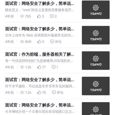
选B，往往是全选与全不选的大坑等着我们往里
面试官：网络安全了解多少，简单说
跳，因此面对任何一个知识点，无关
说？（八）
顾名思义，“web”的含义是显然需要服务器开放
web服务，“shell”的含义是取得对服务器某种程
4年前
765
3
2
度上操作命令。webshell就是以 asp、php、
jsp或者cgi等网页文件形式存在的一种代码执行
面试官：网络安全了解多少，简单说
说？（七）
文件上传作为 Web 应用系统中最最常见的功
能，因此文件上传漏洞也算是 Web 安全漏洞中
4年前
809
5
评论
最普遍存在的漏洞了，而由于文件上传涉及到服
务器文件系统，因此具有非常大的安全风险，作
面试官：作为前端，服务器相关了解多
为开发人员，在对待文件上传
少？
有一句话说得特别好“凡是能够用JS实现的东
西，最终都会用JS来实现”，从目前 JS 以及 JS
4年前
1.2k
77
1
相关的框架、库的发展来看，前端的能力圈已经
有渗透各个领域的趋势了，这对于前端开发人员
面试官：网络安全了解多少，简单说
提出了非常大的挑战，
说？（六）
对于水平越权，可以说是非常非常常见的漏洞
了，相比于垂直越权，似乎并不那么严重，毕竟
4年前
1.2k
75
评论
涉及到的并不是超级管理员权限，但是恰恰是这
个原因，导致了许多开发者对这种安全问题视而
面试官：网络安全了解多少，简单说
不见，最终导致了相关信息的泄露，因
说？（五）
今天继续介绍一个主要出现在前后端接口定义的