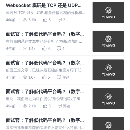
足公司差异化、个性化等的追求，因此，在使用
Websocket 底层是 TCP 还是 UDP？
开源的通用组件库的时候，我们也时
白话版解析 TCP 和 UDP 传输过程
通过对 TCP 以及 UDP 相关传输过程的分析和
比较，从原理上理解了整个传输过程后，对于相
4年前
5.9k
5
2
关的问题，我们也就能够以更加准确的方式来判
断，而不是盲目地做选择题，这也印证了我一直
面试官：了解低代码平台吗？（数字孪
坚信的观念，从原理出发，
生低代码平台探索）（五）
在前面的系列文章中已经分析了“拖拽添加组
件”、“组件参数编辑”、“组件数据接入”等相关的
4年前
1.4k
4
4
技术，将之前所提及的相关技术加以整理，简易
版的数字孪生低代码配置平台基本上已经可以完
面试官：了解低代码平台吗？（数字孪
成，那么当我们完成了低代码配
生低代码平台探索）（四）
前面三篇文章，已经从最基础的角度介绍了低代
码相关技术的实现方式，我们已经能够做到通过
4年前
1.6k
5
评论
拖拽添加组件、以及通过可视化界面直接配置组
件的各种参数，那么当我们完成了这些技术的探
面试官：了解低代码平台吗？（数字孪
索之后呢，基本上界面的编辑就没啥
生低代码平台探索）（三）
至此，我们通过为组件提供“身份证”解决了组件
参数不统一，配置繁琐的问题，接着利用引入的
4年前
2.0k
5
评论
ElementUI 组件库，给各种类型的参数添加对
应的编辑小组件，最后将小编辑组件与源组件的
面试官：了解低代码平台吗？（数字孪
参数做绑定，最终实现
生低代码平台探索）（二）
其实拖拽编辑功能的实现并不需要什么特别刁钻