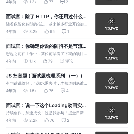
因为无法判断代码执行的时机而出现了一些莫名
4年前
1.3k
77
2
其妙的 Bug ,比如在使用 Vue 的过程中，经常
因为 Dom 没加载完执行了 Dom 读取操作，导
面试官：除了 HTTP，你还用过什么通
致了读取到的
信协议？(Websocket 在数字孪生中的
随着数智化转型的推进，越来越多行业开始加入
应用)
数智化改造大军，所谓数智化，其实就是数据
4年前
3.2k
95
1
化、智能化，主要强调的是利用目前发展迅猛的
计算机、网络技术、AI等先进技术，对传统行业
面试官：你确定你说的防抖不是节流
进行改造、赋能，促进传统行业向先
吗？( 面试题梳理系列 （二）)
想起之前在工作中，某位前辈看了下我的项目演
示，摇了摇头，说触发太频繁会出问题，让我给
4年前
1.1k
79
评论
按钮加个防抖，我点了点头，根据业务逻辑，加
了个控制触发频率的机制，也就是每 1s 只能触
JS 扫盲题 ( 面试题梳理系列 （一）)
发一次那个开关。等到后来我回
有句话说得好，当潮水退去时，才知道到底谁在
裸泳，在最近这种危机四伏的情况下，唯一能做
4年前
1.5k
75
4
的，就是做好随时应对面试的准备，让自己在危
机真正来临之时，更加从容不迫，游刃有余。在
面试官：说一下这个Loading动画实现
接下来这段时间，我将持续更新前端
思路 (CSS3 实现 Loading 动画)
持续创作，加速成长！这是我参与「掘金日新计
划 · 6 月更文挑战」的第1天，点击查看活动详
4年前
2.2k
76
2
情 写在前面 随着研发进度的推进，自研框架
V1.0 也将开始投入使用，而最后一步优化