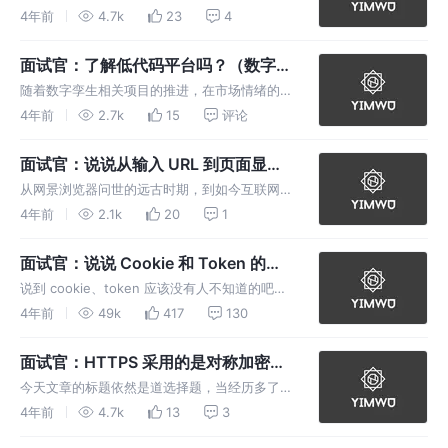
的的技术支撑，使用 Vue 原生的 draggable 属
4年前
4.7k
23
4
性或者基于vue 封装的库 vuedraggable 都能
轻松完成，相比于其他的实现形式，拖拽编辑带
面试官：了解低代码平台吗？（数字孪
生低代码平台探索）（一）
随着数字孪生相关项目的推进，在市场情绪的推
动下，鼓吹着数字孪生相关概念的许多公司纷纷
4年前
2.7k
15
评论
想要入场分一杯羹，当然，大部分的炒数字孪生
概念的公司，都是停留在二维相关的展示，所谓
面试官：说说从输入 URL 到页面显示
数字孪生，不过“新瓶旧酒”罢了，
到底经历了什么，体现一下你的知识广
从网景浏览器问世的远古时期，到如今互联网成
度
为基石的新时代，逐渐地，我们的生活可以说已
4年前
2.1k
20
1
经被互联网完全渗透，在网络上的时间，已经几
乎占据我们生活绝大部分的时间，无论是通讯、
面试官：说说 Cookie 和 Token 的区
点外卖、逛某宝、看视频、听音乐等
别？
说到 cookie、token 应该没有人不知道的吧，
而如果说让大家说出 cookie、token 到底是什
4年前
49k
417
130
么关系，大家能说出来吗，往往这种看似简单的
东西，一到关键的场面，就很容易让我们陷入尴
面试官：HTTPS 采用的是对称加密还
尬，明明
是非对称加密？具体说说其加密过程
今天文章的标题依然是道选择题，当经历多了我
们就会发现，选择题往往才是最坑人的，当面试
4年前
4.7k
13
3
官丢出一道选择题时，困难点其实不是选A还是