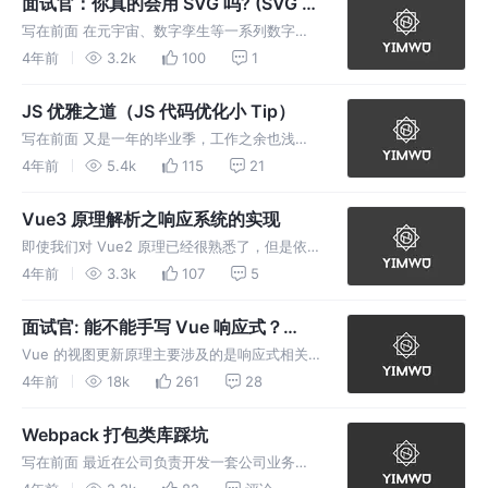
面试官：你真的会用 SVG 吗? (SVG 应
Loading 动画是
用实战)
写在前面 在元宇宙、数字孪生等一系列数字化
转型噱头的疯狂炒作下，前端界面可以说是越来
4年前
3.2k
100
1
越飘逸，越来越有科技感，使用普通的开源、通
用组件库已经满足不了丧心病狂 的 UI 设计师
JS 优雅之道（JS 代码优化小 Tip）
了，这个时候，SVG 就该登
写在前面 又是一年的毕业季，工作之余也浅叹
一下，依稀记得当初因为太年轻，没有好的编码
4年前
5.4k
115
21
习惯也不注重编码效率，在实习阶段频繁加班的
苦逼日子，今天抽空总结一下几个编程优化小
Vue3 原理解析之响应系统的实现
Tip，给即将踏入前端俱乐部年轻的
即使我们对 Vue2 原理已经很熟悉了，但是依
然有必要好好了解下 Vue3 的设计原理以及设
4年前
3.3k
107
5
计的思路，从原理的层面对比 Vue2 和 Vue3
才能够让我们更加清晰的理解，Vue2 到 Vue3
面试官: 能不能手写 Vue 响应式？
演变
（Vue2 响应式原理【完整版】）
Vue 的视图更新原理主要涉及的是响应式相关
API Object.defineProperty 的使用，它的作用
4年前
18k
261
28
是为对象的某个属性对外提供 get、set 方法，
从而实现外部对该属性的读和写操作时能够
Webpack 打包类库踩坑
写在前面 最近在公司负责开发一套公司业务相
关的通用工具库，第一次接触到这种需求，还是