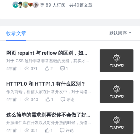
等 89 人订阅
共40篇文章
收录文章
默认顺序
网页 repaint 与 reflow 的区别，如何
优化？
对于 CSS 这种非常非常基础的技能，其实才是
我们最应该花时间规范和优化的东西，因为它太
4年前
371
2
1
基础了，所以很多时候都被大家所忽略，正式因
为它是最基础的，最简单的，我们更应该好好学
HTTP1.0 和 HTTP1.1 有什么区别？
习如何优化以及如何更加规范地
作为前端，相信大家在日常开发中，对于网络相
关的问题可能都不是很“上心”，毕竟前端只需要
4年前
340
1
评论
在需要数据的时候向后端所要接口，至于接口如
何实现，如何优化，数据如何传输，前端并不
这么简单的需求别再说你不会做了好
“care”，而随着 js 的
嘛！（ClipPath）
开源组件库在开发以及对外开放的时候，所恪守
的原则是通用、易用，而正是由于这些原则，使
4年前
351
1
评论
得通用组件库在公司更加高层的产品中，无法满