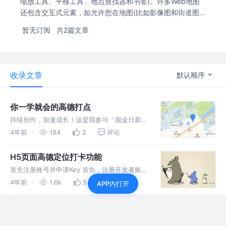
缩放工具、平移工具、地点查找器和书签)。许多Web地图
还包含交互式元素，如允许您在地图(比如影像图和街道图)
间转换的底图库、测量工具、显示特定要素属性的弹出窗口
暂无订阅
共2篇文章
以及显示随时间变化的数据的按钮。这些元素由服务和文件
的数据图层组成，可以传达特定消息
收录文章
默认顺序
你一学就会的高德打点
持续创作，加速成长！这是我参与「掘金日新计
划 · 6 月更文挑战」的第2天，点击查看活动详
4年前
184
3
评论
情 在页面添加 JS API 的入口脚本标签，并将其
中「您申请的key值」替换为您刚刚申请的
H5页面高德定位打卡功能
key； 添加
首先注册账号并申请Key 首先，注册开发者账
号，成为高德开放平台开发者 登陆之后，在进
4年前
1.6k
5
5
APP内打开
入「应用管理」 页面「创建新应用」 为应用添
加 Key，「服务平台」一项请选择「 Web 端 (
JSAPI )