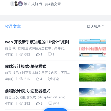
等 3 人订阅
共4篇文章
收录文章
默认顺序
web 开发新手该知道的“UI设计”原则
前言 我们知在道软件使用过程中，高并发、高
可用、数据稳定性和数据安全性等能力保证了软
4年前
682
1
1
件的可靠运行，这些由后端开发的同学来提供保
障，而对于前端开发的同学而言，软件的页面呈
前端设计模式-单例模式
现、交互体验和性能的优化这些能力
前言 提示：以下是本篇文章正文内容，下面案
例可供参考 单例模式的含义 1、单例类只能有一
4年前
216
4
评论
个实例。 2、单例类必须自己创建自己的唯一实
例。 3、单例类必须给所有其他对象提供这一实
前端设计模式-适配器模式
例。 保证一个类仅有一个
前言 定义 适配器模式（Adapter Pattern）是
作为两个不兼容的接口之间的桥梁。这种类型的
4年前
292
3
评论
设计模式属于结构型模式，它结合了两个独立接