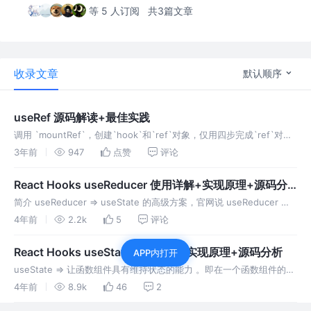
等 5 人订阅
共3篇文章
收录文章
默认顺序
useRef 源码解读+最佳实践
调用 `mountRef`，创建`hook`和`ref`对象，仅用四步完成`ref`对象
的创建，并把`hook`添加到链上
3年前
947
点赞
评论
React Hooks useReducer 使用详解+实现原理+源码分
析
简介 useReducer => useState 的高级方案，官网说 useReducer 是
useState 的替代方案，我觉得说是 useState 的高级方案更合适。
4年前
2.2k
5
评论
React Hooks useState 使用详解+实现原理+源码分析
APP内打开
useState => 让函数组件具有维持状态的能力 。即在一个函数组件的多
次渲染之间，这个 state 是共享的。
4年前
8.9k
46
2