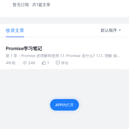
暂无订阅
共1篇文章
收录文章
默认顺序
Promise学习笔记
第 1 章：Promise 的理解和使用 1.1. Promise 是什么? 1.1.1. 理解 抽象
表达: Promise 是一门新的技术(ES6 规范) Promise 是 JS 中进行异步
4年前
248
1
评论
编程的
APP内打开