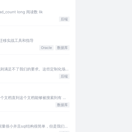
count long 阅读数 lik
后端
据迁移实战工具和指导
Oracle
数据库
分规则满足不了我们的要求。这些定制化场
后端
，从索引一个文档直到这个文档能够被搜索到有 一
数据库
据量很小并且sql结构很简单，但是我们发