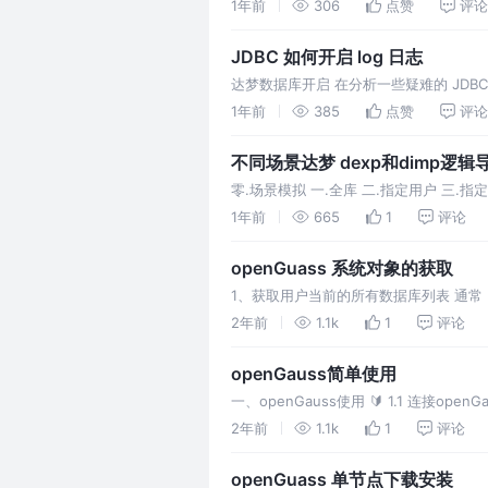
现该sql的对应的连接状态为ACTIVE的，
1年前
306
点赞
评论
JDBC 如何开启 log 日志
达梦数据库开启 在分析一些疑难的 JDB
URL 串中加入两个参数即可，例如：
1年前
385
点赞
评论
不同场景达梦 dexp和dimp逻辑
零.场景模拟 一.全库 二.指定用户 三
1年前
665
1
评论
openGuass 系统对象的获取
1、获取用户当前的所有数据库列表 通常，在大
表。然而，openGaus
2年前
1.1k
1
评论
openGauss简单使用
一、openGauss使用 🔰 1.1 连接
🔰 1.2 创建数据
2年前
1.1k
1
评论
openGuass 单节点下载安装