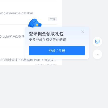
es/oracle-databas
后端
登录掘金领取礼包
e客户端驱动（Instant Client） 下
更多登录后权益等你解锁
后端
登录 / 注册
同时它可以管理PDB数据库 PDB ：可插拔的
后端
数据库
据库动态视图 6、查看数据库表空间 7、
数据库
据库处于脱机状态 第二步：备份 1、进