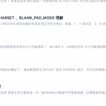
1. 查看某张表/索引最近一次收集时间 若 num_rows 为空或与真实行数差距大，
论
har 、 CHARSET 、BLANK_PAD_MODE 理解
IN_CHAR：VARCHAR 类型对象的长度是否以字符为单位。取值：1、Y 表示是，0、
始化数据库实例为大小写敏感库 1、ddl 操作 2、ddl操作总结 大小写敏感
大写
归档的步骤如下： 修改数据库为 MOUNT 状态 NORMAL 模式，并开启归档
署
境说明 本篇文章主要讲述一主一备DMWatch数据守护集群搭建（达梦数据库最
 L