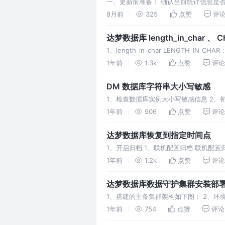
一、更新前准备： 确认当前统计信息是否过期 
即可判定需要更新 2. 记
8月前
325
点赞
评
达梦数据库 length_in_c
1、length_in_char LENGTH_
是，所有 VA
1年前
1.3k
点赞
评论
DM 数据库字符串大小写敏感
1、检查数据库实例大小写敏感信息 2、初
名添加""，那么表名和列名都自动转换为
1年前
906
点赞
评论
达梦数据库恢复到指定时间点
1、开启归档 1、联机配置归档 联机配置
库为 OPEN 状态。 执行完成如下：
1年前
1.2k
点赞
评论
达梦数据库数据守护集群安装部
1、搭建的主备集群架构如下图： 2、环
器，一台主库，一台备库 操作系统：Kylin
1年前
754
点赞
评论