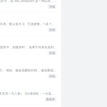
或 last_analyzed 是一周以前，
后端
N 表示否。默认值为 0。可选参数。1 或 Y：
后端
的数据库中，创建表时： 如果不对表名或列
后端
模式； 增加、修改或删除归档； 修改数据
后端
多支持一主八备） 3台虚拟机：一台监视
数据库