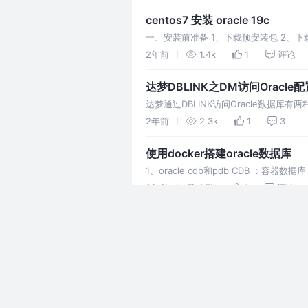
centos7 安装 oracle 19c
一、安装前准备 1、下载预安装包 2、下载oracle安
2年前
1.4k
1
评论
达梦DBLINK之DM访问Oracle
达梦通过DBLINK访问Oracle数据库有两种
载地址：Or
2年前
2.3k
1
3
使用docker搭建oracle数据库
1、oracle cdb和pdb CDB ：
数据库。用户可以在PDB
2年前
1.7k
1
评论
达梦数据库常用语句
一、动态性能视图 1、查看服务器key有
查看数据库配置参数 8、查看所有ini 参
2年前
922
点赞
评
达梦数据库脱机备份还原
达梦脱机备份也称冷备份，指在数据库关