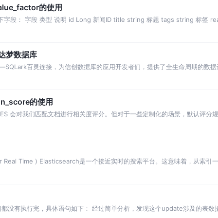
alue_factor的使用
型 说明 id Long 新闻ID title string 标题 tags string 标签 read_
移到达梦数据库
—SQLark百灵连接，为信创数据库的应用开发者们，提供了全生命周期的数
ion_score的使用
中，ES 会对我们匹配文档进行相关度评分。但对于一些定制化的场景，默认评
行支持。可以使
ar Real Time ) Elasticsearch是一个接近实时的搜索平台。这意味着
间都没有执行完，具体语句如下： 经过简单分析，发现这个update涉及的表数