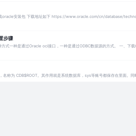
装包 下载地址如下 https://www.oracle.com/cn/database/technologi
配置步骤
方式一种是通过Oracle oci接口，一种是通过ODBC数据源的方式。 一、下载Oracl
容器数据库，名称为 CDB$ROOT。其作用就是系统数据库，sys等账号都保存在里面。
效期 2、查看数据库版本信息 3、查看数据库信息 4、查看实例信息 5、查看数
论
闭状态下进行数据备份，可以进行库级、归档备份 第一步：将数据库关闭，使数