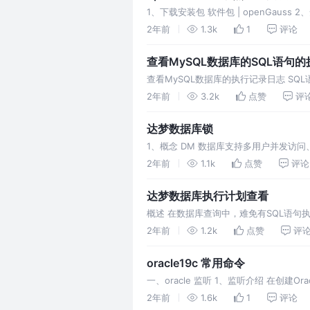
1、下载安装包 软件包 | openGauss 2
2年前
1.3k
1
评论
查看MySQL数据库的SQL语句
查看MySQL数据库的执行记录日志 SQL
无法查看历史执行的语句。 或者
2年前
3.2k
点赞
评
达梦数据库锁
1、概念 DM 数据库支持多用户并发
数据，破坏数据的一致性和 正确性。 封
2年前
1.1k
点赞
评论
达梦数据库执行计划查看
概述 在数据库查询中，难免有SQL语句
及涉及相关工具。 1.执行计划查看顺序和说明
2年前
1.2k
点赞
评
oracle19c 常用命令
一、oracle 监听 1、监听介绍 在创建Orac
2年前
1.6k
1
评论