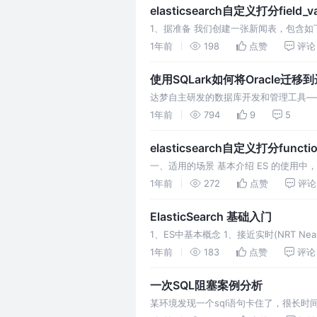
elasticsearch自定义打分field_v
1、据准备 我们创建一张新闻表，包含如下字段： 字段 类
1年前
198
点赞
评论
使用SQLark如何将Oracle迁
达梦自主研发的数据库开发和管理工具—
1年前
794
9
5
elasticsearch自定义打分funct
一、适用的场景 基本介绍 ES 的使用
景，ES 也是推出了自定义评分方式来进
1年前
272
点赞
评论
ElasticSearch 基础入门
1、ES中基本概念 1、接近实时(NRT Ne
个轻微的延迟(通常
1年前
183
点赞
评论
一次SQL阻塞案例分析
某环境发现一个sql语句卡住了，很长时