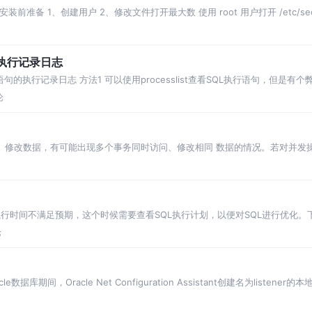
、安装前准备 1、创建用户 2、修改文件打开最大数 使用 root 用户打开 /etc/secur
的执行记录日志
语句的执行记录日志 方法1 可以使用processlist查看SQL执行语句，但是
论
访问、修改数据，有可能出现多个事务同时访问、修改相同 数据的情况。若对并
锁机制是实现数据
执行时间不满足预期，这个时候需要查看SQL执行计划，以便对SQL进行优化
 1.1
论
le数据库期间，Oracle Net Configuration Assistant创建名为liste