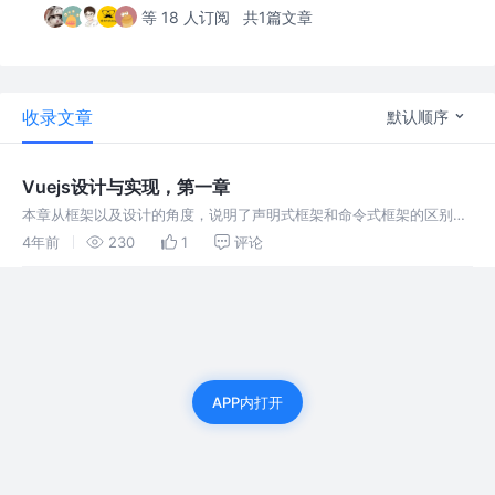
等 18 人订阅
共1篇文章
收录文章
默认顺序
Vuejs设计与实现，第一章
本章从框架以及设计的角度，说明了声明式框架和命令式框架的区别以
及对比出了性能。 从性能消耗的角度，权衡了之前的JQuery一类的框
4年前
230
1
评论
架为直接操作原生的DOM元素，文中提到直接操作DOM元素的性能更
好。而
APP内打开