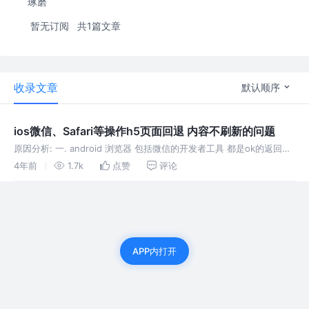
琢磨
暂无订阅
共1篇文章
收录文章
默认顺序
ios微信、Safari等操作h5页面回退 内容不刷新的问题
原因分析: 一. android 浏览器 包括微信的开发者工具 都是ok的返回可
以刷新页面但是唯有iOS不行. 二.iOS 浏览器原因：history.go(-1)返回
4年前
1.7k
点赞
评论
上一页后，页面内容并不会刷新。在
APP内打开