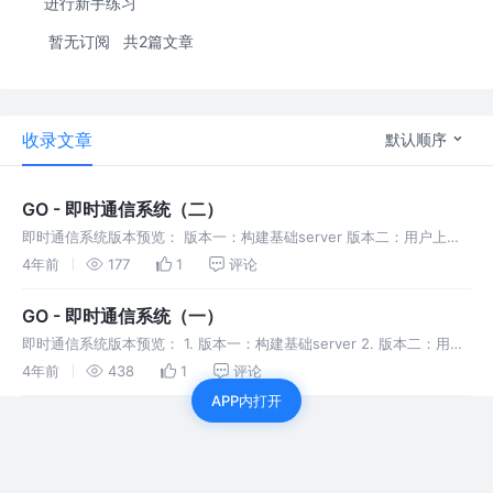
进行新手练习
暂无订阅
共2篇文章
收录文章
默认顺序
GO - 即时通信系统（二）
即时通信系统版本预览： 版本一：构建基础server 版本二：用户上线
功能 版本三：用户消息广播机制 版本四：用户业务层封装 版本五：在
4年前
177
1
评论
线用户查询 版本六：修改用户名 版本七：超时强踢功能 版本八：私
GO - 即时通信系统（一）
即时通信系统版本预览： 1. 版本一：构建基础server 2. 版本二：用户
上线功能 3. 版本三：用户消息广播机制 4. 版本四：用户业务层封装 5.
4年前
438
1
评论
版本五：在线用户查询 6. 版本六：修改
APP内打开