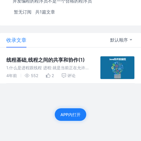
并发编程的程序员不是一个合格的程序员
暂无订阅
共1篇文章
收录文章
默认顺序
线程基础,线程之间的共享和协作(1)
1.什么是进程跟线程 进程:就是当前正在允许的
应用程序(软件) 线程:线程是cpu时间片轮转机
4年前
552
2
评论
制调度(RR调度)的最小单位 2. CPU核心数跟线
程数的关系 1.内核:(也称物理核心,中央处理
器,cp
APP内打开