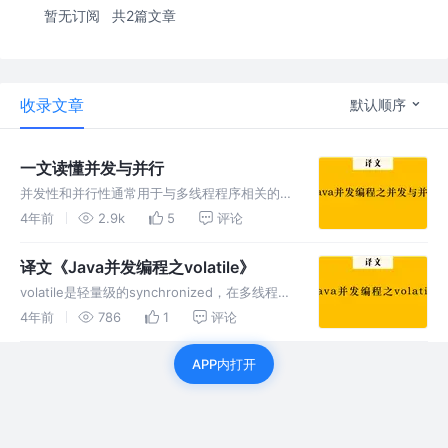
暂无订阅
共2篇文章
收录文章
默认顺序
一文读懂并发与并行
并发性和并行性通常用于与多线程程序相关的，
最早并发性和并行性似乎指的是相同的概念，但
4年前
2.9k
5
评论
其实并发和并行实际上有不同的含义。在这个并
发与并行教程中，我将解释这些概念的含义。
译文《Java并发编程之volatile》
volatile是轻量级的synchronized，在多线程编
程的安全性方面保证了可见性和有序性，不保证
4年前
786
1
评论
原子性。
APP内打开