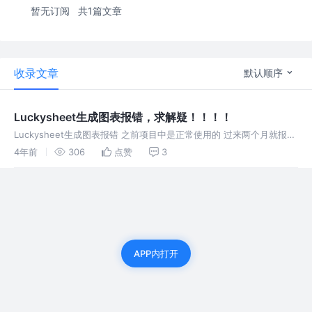
暂无订阅
共1篇文章
收录文章
默认顺序
Luckysheet生成图表报错，求解疑！！！！
Luckysheet生成图表报错 之前项目中是正常使用的 过来两个月就报错
了 求大佬答疑解惑 感谢大恩大德
4年前
306
点赞
3
APP内打开