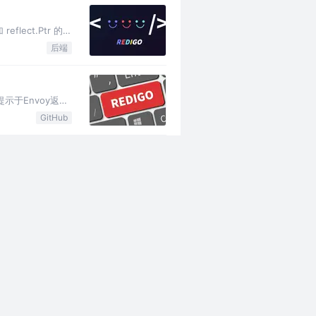
lect.Ptr 的判
后端
提示于Envoy返回
GitHub