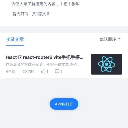
方便大家了解搭建的内容，手把手教学
暂无订阅
共1篇文章
收录文章
默认顺序
react17 react-router6 vite手把手搭
建一个简易项目（一）
作为最菜的前端开发者，不写一篇文章 怎么能
证明我最菜呢？ 开始吧。 打开命令行检查一下
4年前
786
1
1
node版本，注意 Vite 需要 Node.js 版本 >=
12.0.0 频繁切node太麻烦？试试nvm
APP内打开