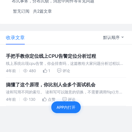
布式事务，分布式锁，消息中间件等常见问题
暂无订阅
共2篇文章
收录文章
默认顺序
手把手教你定位线上CPU告警定位分析过程
线上系统出现cpu告警，你会排查吗，这篇教给大家问题分析过程以及
实战应用场景，让同事对你刮目相看，领导下一个提拔就是你
4年前
480
1
评论
搞懂了这个原理，你比别人会多个面试机会
读和写用不同的索引。 读和写可以随意的切换，不需要调用flip()方
法。 容量能够被动态扩展，和StringBuilder一样。 用其内置的复合缓
4年前
130
点赞
评论
冲区可实现透明的零拷贝。 支持方法链。 支持引用计数。
APP内打开