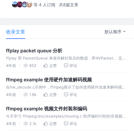
等 4 人订阅
共8篇文章
收录文章
默认顺序
ffplay packet queue 分析
ffplay 用 PacketQueue 来保存解封装后的数据，即AVPacket。 定义
MyAVPacketList表示队列中的元素，这里命名为MyAVPacketNode可
4年前
852
点赞
评论
能更合理。 结构体的第一
ffmpeg example 使用硬件加速解码视频
在hw_decode.c示例中，ffmpeg展示了如何使用硬件加速来解码视
频，我们来分析一下是怎么实现的。 硬件加速设备类型 展示所有可用
4年前
1.8k
点赞
评论
的硬件加速方法, 在mac上只找到了videotoolbox加
ffmpeg example 视频文件封装和编码
今天学习 ffmpeg/doc/examples/muxing.c 程序编码10秒的音视频数
据，写入参数指定的路径，文件后缀会决定文件的封装格式，使用的音
4年前
2.1k
点赞
评论
视频编码器，调用的命令如下： 创建AVForm