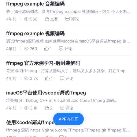
ffmpeg example 音频编码
关于如何源码调试，参考ffmpeg example 视频编码 - 掘金 今天分析
encode_audio.c学习ffmpeg如何编码音频数据。 由于太简单了，直接
4年前
560
点赞
评论
贴代码 ##main函数 验证采样格式
ffmpeg example 视频编码
调试ffmpeg源码教程 如何使用vscode在macOS平台调试ffmpeg 使用
Xcode调试ffmpeg 今天用Xcode调试分析 encode_video.c 配置
4年前
763
1
评论
ffmpeg 支持
ffmpeg 官方示例学习-解封装解码
背景 学习ffmpeg，打算从源码入手，源码又太多太复杂。好在ffmpeg
提供了示例代码，演示如何使用ffmpeg的api， 示例代码位于
4年前
2.7k
1
评论
ffmpeg/doc/examples目录下，可以通过vsco
macOS平台使用vscode调试ffmpeg
准备知识：Debug C++ in Visual Studio Code ffmpeg 源码
https://github.com/FFmpeg/FFmpeg.git 调试ffmpeg_g, ffpl
4年前
3.1k
2
评论
APP内打开
使用Xcode调试ffmpeg
ffmpeg 源码 https://github.com/FFmpeg/FFmpeg.git ffmpeg 配
置, 使其支持调试 以_g结尾的就是可以调试的程序ffmpeg_g, ffplay_g,