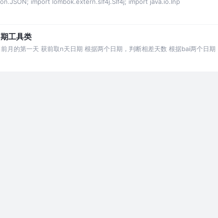
son.JSON; import lombok.extern.slf4j.Slf4j; import java.io.Inp
日期工具类
前月的第一天 获前取n天日期 根据两个日期，判断相差天数 根据bai两个日
分秒