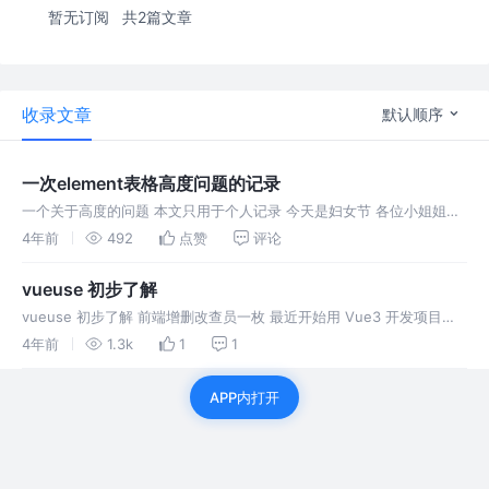
暂无订阅
共2篇文章
收录文章
默认顺序
一次element表格高度问题的记录
一个关于高度的问题 本文只用于个人记录 今天是妇女节 各位小姐姐节
日快乐呀 前端增删改查员又来改bug了呀 背景: 一个简单的增删改查页
4年前
492
点赞
评论
面, 上面是搜索区域, 下面是分页, 中间夹个表格 产品要求如下
vueuse 初步了解
vueuse 初步了解 前端增删改查员一枚 最近开始用 Vue3 开发项目了
意料之中, 已有很多大佬开发了 Vue 相关的库(崇拜), 例如 vueuse 和
4年前
1.3k
1
1
vue-request 等 感叹大佬们
APP内打开