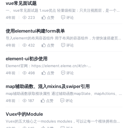
vue常见面试题
一、vue常见面试题 1.vue优点 轻量级框架：只关注视图层，是一个构
建数据的视图集合，大小只有几十kb； 简单易学：国人开发，中文文
4年前
223
点赞
评论
档，不存在语言障碍 ，易于理解和学习； 双向数据绑定：保留了an
使用elementui构建form表单
导入element的布局容器组件 用于布局的容器组件，方便快速搭建页面
的基本结构： el-container：外层容器。当子元素中包含 el-header
4年前
432
点赞
评论
或 el-footer 时，全部子元素会垂直上
element-ui初步使用
Element官网：https://element.eleme.cn/#/zh-
CN/component/form 操作步骤： 第一步： 命令窗口中在项目地址
4年前
498
点赞
评论
下： 输入npm i element-ui
map辅助函数、混入mixins及swiper引用
map辅助函数获取模块属性 通过辅助函数mapState、mapActions、
mapMutations，把vuex.store中的属性映射到vue实例身上，这样在
4年前
187
点赞
评论
vue实例中就能访问vuex.sto
Vuex中的Module
Vuex的五大核心之一modules modules，可以让每一个模块拥有自己
的state、mutation、action、getters，使得结构非常清晰，方便管