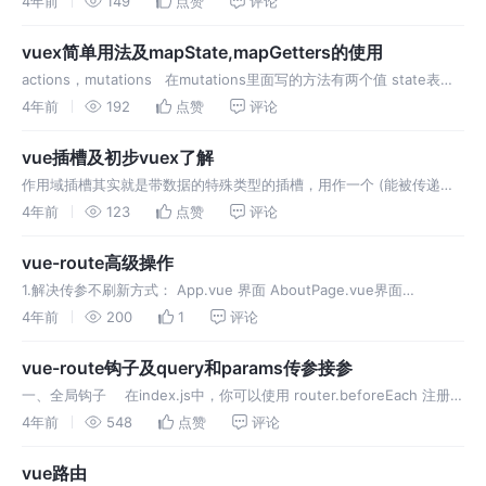
4年前
149
点赞
评论
理；如果所有的状态或者方法都写在一个
vuex简单用法及mapState,mapGetters的使用
actions，mutations 在mutations里面写的方法有两个值 state表示
自身的共享参数，payload表示从组件中接收过来的参数*
4年前
192
点赞
评论
this.$store.dispatch('
vue插槽及初步vuex了解
作用域插槽其实就是带数据的特殊类型的插槽，用作一个 (能被传递数
据的) 可重用模板，来代替已经渲染好的元素。当一个组件需要重复使
4年前
123
点赞
评论
用时可以用到 vuex
vue-route高级操作
1.解决传参不刷新方式： App.vue 界面 AboutPage.vue界面
VipPage.vue界面： 2.刷新跳转替换： 3.钩子函数案例： App.vue界
4年前
200
1
评论
面： VipPage.vue界面：
vue-route钩子及query和params传参接参
一、全局钩子 在index.js中，你可以使用 router.beforeEach 注册一
个全局的 before 钩子： to: 即将要进入的目标 from: 当前导航正要离
4年前
548
点赞
评论
开的路由，没有的画就是n
vue路由