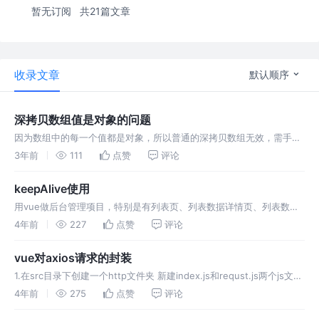
暂无订阅
共21篇文章
收录文章
默认顺序
深拷贝数组值是对象的问题
因为数组中的每一个值都是对象，所以普通的深拷贝数组无效，需手写
一个方法拷贝 .........................................
3年前
111
点赞
评论
keepAlive使用
用vue做后台管理项目，特别是有列表页、列表数据详情页、列表数据
修改页功能的码友们，几乎都被vue前进后退都刷新的逻辑坑过，有时
4年前
227
点赞
评论
候需要保存组件状态, 要求 : 1.列表页进入详情页返回列表页时列表不能
vue对axios请求的封装
1.在src目录下创建一个http文件夹 新建index.js和requst.js两个js文件
index.js中封装请求接口的的方法，代码如下： requst.js文件封装调用
4年前
275
点赞
评论
接口的方法 2.使用