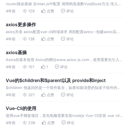
router路由基操 在mian.js中配置 调用构造函数Vue的use方法 传入
VueRouter构造函数 作用是：把VueRouter当作一个插件 全局插入到
4年前
129
点赞
评论
Vue中 代码如下： 路由基本使用 在
axios更多操作
axios并发 axios配置vue-cli跨域请求 局部配置axios--创建axios实例
全局配置axios 在父组件全局配置axios，子组件也可以使用 axios的请
4年前
138
点赞
评论
求拦截器与返回拦截器 在
axios基操
Axios的基本使用 Axios的网址www.axios-js.com，使用需要先引入
axios Axios是一个专注于网络请求的库！ 使用方式 }) 结合async
4年前
157
1
评论
和 await
Vue的$children和$parent以及 provide和inject
$children 他返回的是一个组件集合，如果你能清楚的知道子组件的顺
序，你也可以使用下标来操作； $parent 子元素为父元素传值 provide
4年前
321
点赞
评论
使用方法，为所有后代元素传值 inject 使
Vue-Cli的使用
使用vue手脚架项目，首先电脑需要安装nodejs Vue-Cli安装 vue-cli中
文官网https://cli.vuejs.org/zh/ 打开电脑的终端控制台 npm install -
4年前
239
点赞
评论
g @