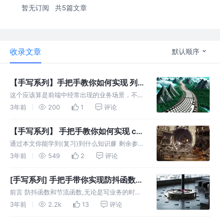
暂无订阅
共5篇文章
收录文章
默认顺序
【手写系列】手把手教你如何实现 列
表转树-树转列表
这个应该算是前端中经常出现的业务场景，不过
大部分都是由组件库帮助你做好了这些事情 如
3年前
200
1
评论
果要是让你自己来实现，你又会如何实现呢? 今
天，我们就来好好讲解下这两个需求该如何去
【手写系列】 手把手教你如何实现 call
写，在知道如何用的情况下，也要知
apply bind
通过本文你能学到(复习)到什么知识📘 剩余参数
（rest args） 普通函数和箭头函数的this指
3年前
549
2
评论
向。 我们先从Call入手📃 我们先从JS提供的
Call​​来观察下，它的运行是什么样子的。 它接受
[手写系列] 手把手带你实现防抖函数和
节流函数
前言 防抖函数和节流函数,无论是写业务的时候
还是面试的时候,想必大家已经听过很多次了吧.
3年前
2.2k
13
评论
但是大家在用到的时候,有了解过他们之间的区