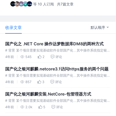
等 10 人订阅
共7篇文章
收录文章
默认顺序
国产化之 .NET Core 操作达梦数据库DM8的两种方式
# 背景 某个项目需要实现基础软件全部国产化，其中操作系统指定银河
麒麟，数据库使用达梦V8，CPU平台的范围包括x64、龙芯、飞腾、鲲
4年前
545
2
评论
鹏等。考虑到这些基础产品对.NET的支持，最终选择了.NET
国产化之银河麒麟.netcore3.1访问https服务的两个问题
# 背景 某个项目需要实现基础软件全部国产化，其中操作系统指定银河
麒麟，数据库使用达梦V8，CPU平台的范围包括x64、龙芯、飞腾、鲲
4年前
857
3
评论
鹏等。 考虑到这些基础产品对.NETCore的支持，最终选择
国产化之银河麒麟安装.NetCore-包管理器方式
# 背景 某个项目需要实现基础软件全部国产化，其中操作系统指定银河
麒麟，数据库使用达梦V8，CPU平台的范围包括x64、龙芯、飞腾、鲲
4年前
2.0k
5
评论
鹏等。 考虑到这些基础产品对.NETCore的支持，最终选择